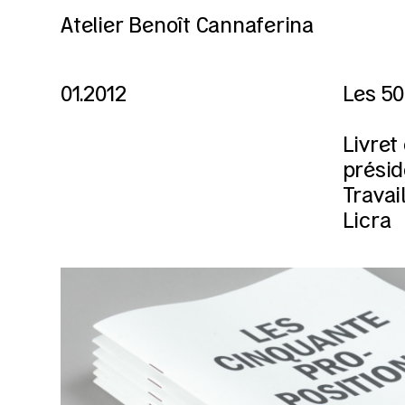
Atelier Benoît Cannaferina
01.2012
Les 50
Livret
présid
Travai
Licra