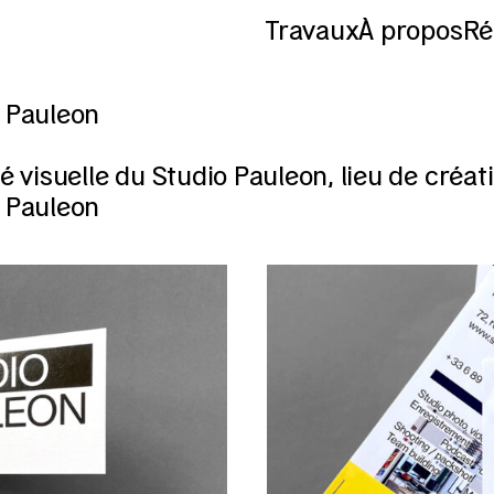
Travaux
À propos
Ré
 Pauleon
té visuelle du Studio Pauleon, lieu de créati
 Pauleon